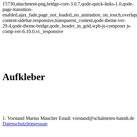
15730,attachment-png,bridge-core-3.0.7,qode-quick-links-1.0,qode-
page-transition-
enabled,ajax_fade,page_not_loaded,,no_animation_on_touch,overlap
content-sidebar-responsive,transparent_content,qode-theme-ver-
29.4,qode-theme-bridge,qode_header_in_grid,wpb-js-composer js-
comp-ver-6.10.0,vc_responsive
Aufkleber
1. Vorstand Marius Maucher Email: vorstand@schalmeien-baindt.de
Datenschutz
Impressum