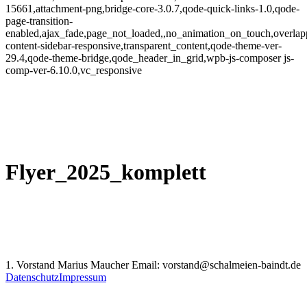
15661,attachment-png,bridge-core-3.0.7,qode-quick-links-1.0,qode-
page-transition-
enabled,ajax_fade,page_not_loaded,,no_animation_on_touch,overlap
content-sidebar-responsive,transparent_content,qode-theme-ver-
29.4,qode-theme-bridge,qode_header_in_grid,wpb-js-composer js-
comp-ver-6.10.0,vc_responsive
Flyer_2025_komplett
1. Vorstand Marius Maucher Email: vorstand@schalmeien-baindt.de
Datenschutz
Impressum