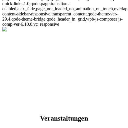
quick-links-1.0,qode-page-transition-
enabled,ajax_fade,page_not_loaded,,no_animation_on_touch,overlap
content-sidebar-responsive,transparent_content,qode-theme-ver-
29.4,qode-theme-bridge,qode_header_in_grid,wpb-js-composer js-
comp-ver-6.10.0,vc_responsive
Veranstaltungen