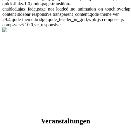
quick-links-1.0,qode-page-transition-
enabled,ajax_fade,page_not_loaded,,no_animation_on_touch,overlap
content-sidebar-responsive,transparent_content,qode-theme-ver-
29.4,qode-theme-bridge,qode_header_in_grid,wpb-js-composer js-
comp-ver-6.10.0,vc_responsive
Veranstaltungen